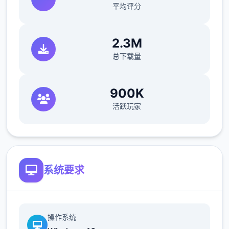
平均评分
2.3M
总下载量
900K
活跃玩家
●12种以上多样丰富的小游戏与任务。
●超过60枚点阵图动画，与200个以上的差
分。
●共有三个主要场景，超过30个NPC。绝大部
系统要求
分的女性NPC均可攻略。
操作系统