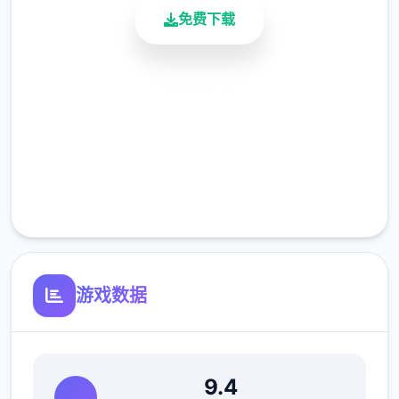
(5)优化UI，点击商店视窗外部即可退出商店。
免费下载
安全下载
高速安装
完全免费
客服支持
(6)修復部分漫展混乱度事件提早触发的Bug。
(7)修復偶像优衣唱歌小游戏音量无法控制的
Bug。
游戏数据
(8)修復俄文版文字跑版问题。
游戏特色
9.4