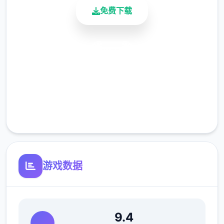
免费下载
(7)修復偶像优衣唱歌小游戏音量无法控制的
安全下载
Bug。
高速安装
完全免费
客服支持
游戏数据
(8)修復俄文版文字跑版问题。
游戏特色
9.4
●12种以上多样丰富的小游戏与任务。