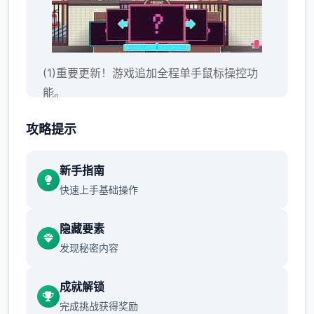
(1)重要更新！游戏追加全程单手鼠标操控功
能。
人物移动：鼠标右键点击
攻略提示
选单/进出：鼠标左键点击
新手指南
按钮互动：鼠标左键点击
快速上手基础操作
隐藏要素
发现秘密内容
成就解锁
完成挑战获得奖励