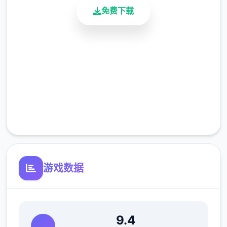
免费下载
(6)修復部分漫展混乱度事件提早触发的Bug。
(7)修復偶像优衣唱歌小游戏音量无法控制的
安全下载
Bug。
高速安装
(8)修復俄文版文字跑版问题。
完全免费
客服支持
游戏数据
游戏特色
9.4