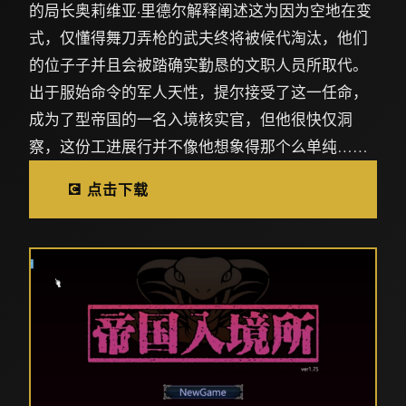
的局长奥莉维亚·里德尔解释阐述这为因为空地在变
式，仅懂得舞刀弄枪的武夫终将被候代淘汰，他们
的位子子并且会被踏确实勤恳的文职人员所取代。
出于服始命令的军人天性，提尔接受了这一任命，
成为了型帝国的一名入境核实官，但他很快仅洞
察，这份工进展行并不像他想象得那个么单纯……
💽 点击下载