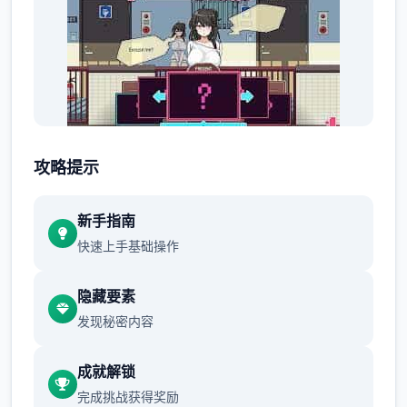
人物移动：鼠标右键点击
攻略提示
选单/进出：鼠标左键点击
新手指南
按钮互动：鼠标左键点击
快速上手基础操作
(2)调整绝大部分小游戏的「跳过Skip」按
隐藏要素
钮，于游戏开始前即可点击跳过。
发现秘密内容
(3)修復开启背包有时会导致白屏的Bug。
成就解锁
(4)修復鼠标操控人物移动部分设备会出现人物
完成挑战获得奖励