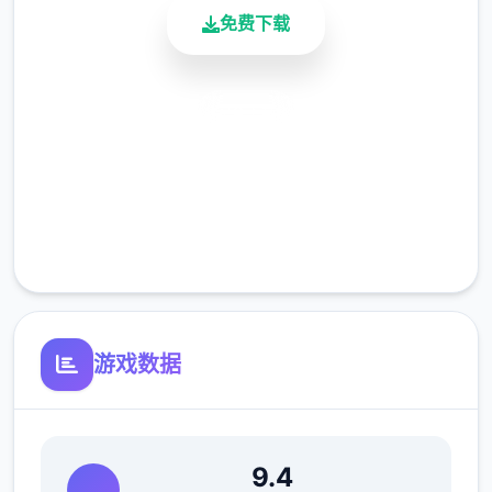
免费下载
(7)修復偶像优衣唱歌小游戏音量无法控制的
安全下载
Bug。
高速安装
完全免费
客服支持
游戏数据
(8)修復俄文版文字跑版问题。
游戏特色
9.4
●12种以上多样丰富的小游戏与任务。